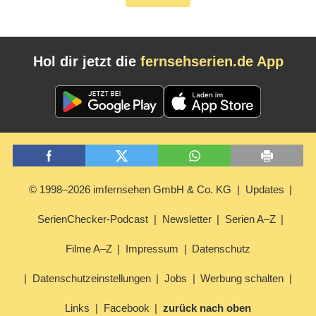
Hol dir jetzt die
fernsehserien.de App
© 1998–2026 imfernsehen GmbH & Co. KG
Updates
SerienChecker-Podcast
Newsletter
Serien A–Z
Filme A–Z
Impressum
Datenschutz
Datenschutzeinstellungen
Jobs
Werbung schalten
Links
Facebook
zurück nach oben