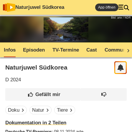
Naturjuwel Südkorea
App öffnen
Bild: arte / NDR
Infos
Episoden
TV-Termine
Cast
Community
Naturjuwel Südkorea
D
2024
Doku
Natur
Tiere
Dokumentation in 2 Teilen
Deutsche TV-Premiere
08.11.2024
arte