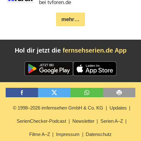
bei tvforen.de
mehr…
Hol dir jetzt die
fernsehserien.de App
© 1998–2026 imfernsehen GmbH & Co. KG
Updates
SerienChecker-Podcast
Newsletter
Serien A–Z
Filme A–Z
Impressum
Datenschutz