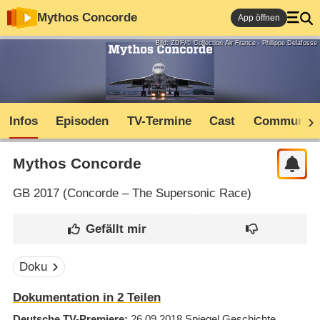
Mythos Concorde
App öffnen
Bild: ZDF/© Collection Air France - Philippe Delafosse
Infos
Episoden
TV-Termine
Cast
Community
Mythos Concorde
GB
2017 (
Concorde – The Supersonic Race
)
Doku
Dokumentation in 2 Teilen
Deutsche TV-Premiere
26.09.2018
Spiegel Geschichte