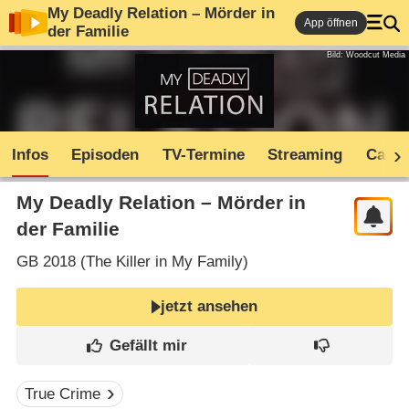
My Deadly Relation – Mörder in
App öffnen
der Familie
Bild: Woodcut Media
Infos
Episoden
TV-Termine
Streaming
Cast
My Deadly Relation – Mörder in
der Familie
GB
2018 (
The Killer in My Family
)
jetzt ansehen
True Crime