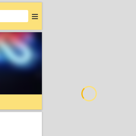
Login