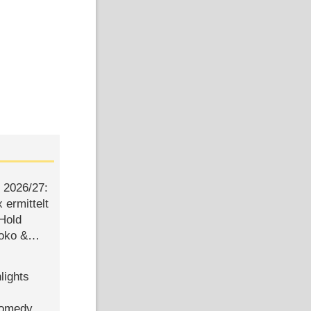
2026/​27:
ermittelt
 Hold
Joko &
Urlaub
lights
Comedy