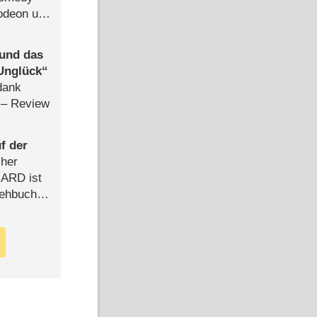
lodeon und
 und das
Unglück
dank
– Review
f der
cher
n ARD ist
rehbuch
iew