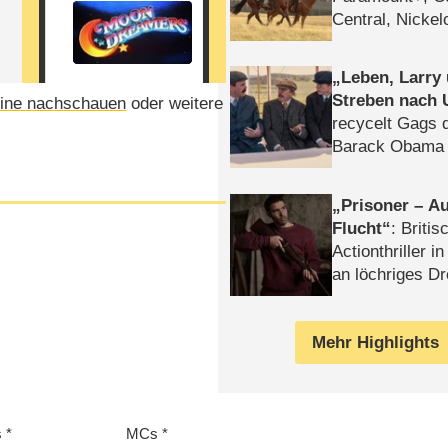
Central, Nicke
WELT
Leben, Larry
Streben nach 
ine nachschauen
oder weitere
recycelt Gags 
Barack Obama 
Prisoner – Au
Flucht
: Britis
Actionthriller i
an löchriges D
gekettet – Rev
Mehr Highlights
s
MCs