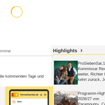
Highlights
ermine
ProSiebenSat.1 
Kommissar Rex 
weiter, Richter
r die kommenden Tage und
kehrt zurück, 
Klaas machen 
Programm-High
2026/​27 von
Paramount+, 