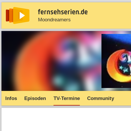
Moondreamers
News
Entdecken
Streaming
TV-Starts
Serie
Infos
Episoden
TV-Termine
Community