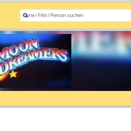
n A–Z
Filme A–Z