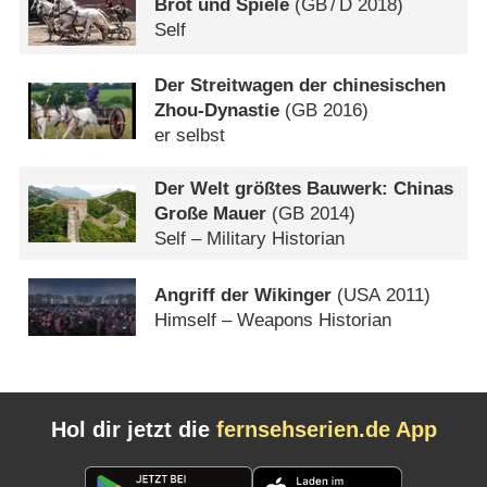
Brot und Spiele
(
GB
/
D
2018)
Self
Der Streitwagen der chinesischen
Zhou-Dynastie
(
GB
2016)
er selbst
Der Welt größtes Bauwerk: Chinas
Große Mauer
(
GB
2014)
Self – Military Historian
Angriff der Wikinger
(
USA
2011)
Himself – Weapons Historian
Hol dir jetzt die
fernsehserien.de App