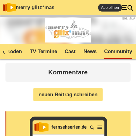
merry glitz*mas
App öffnen
Bild: glitz*
Episoden
TV-Termine
Cast
News
Community
Kommentare
neuen Beitrag schreiben