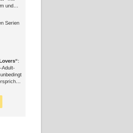
mm und
der
en Serien
Lovers
:
-Adult-
t unbedingt
rspricht –