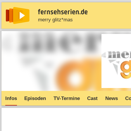
merry glitz*mas
News
Entdecken
Streaming
TV-Starts
Serie
Infos
Episoden
TV-Termine
Cast
News
C