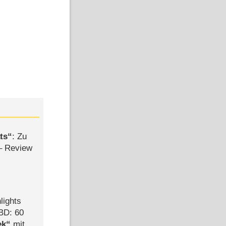
ts
: Zu
– Review
lights
BD: 60
ek
mit