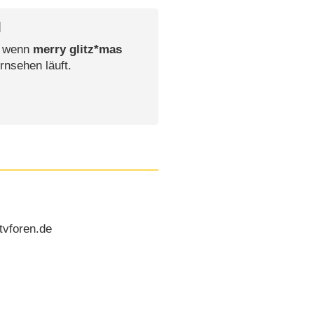
l
, wenn
merry glitz*mas
rnsehen läuft.
tvforen.de