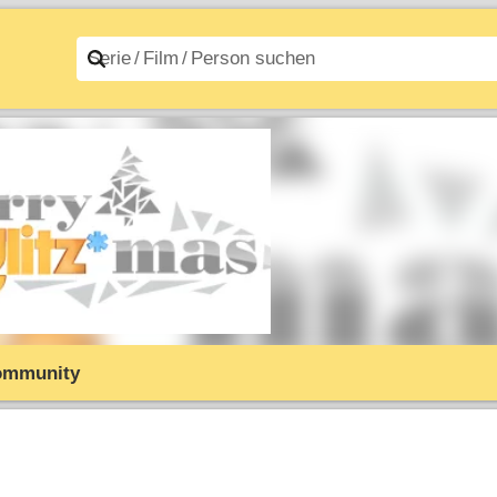
n A–Z
Filme A–Z
ommunity