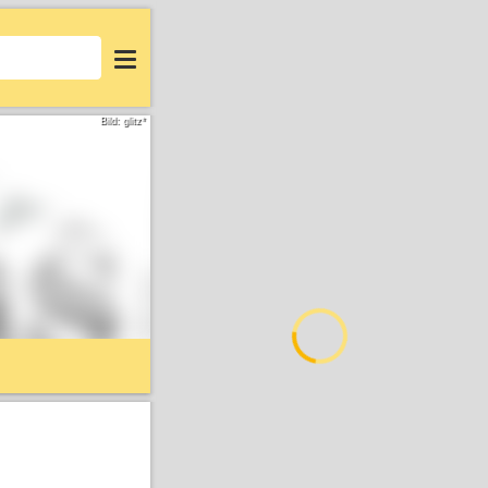
Login
Bild: glitz*