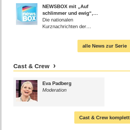
NEWSBOX mit „Auf
schlimmer und ewig“,
„Promi Big Brother“,
Die nationalen
„ESC“ und Co.
Kurznachrichten der
Woche (
07.09.2013
)
alle News zur Serie
Cast & Crew
Eva Padberg
Moderation
Cast & Crew komplett