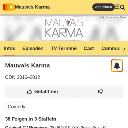
Mauvais Karma
App öffnen
Bild: Distribution Select
Infos
Episoden
TV-Termine
Cast
Community
Mauvais Karma
CDN
2010–2012
Comedy
36
Folgen in
3
Staffeln
Original-TV-Premiere
08.09.2010
Télé
(Französisch)