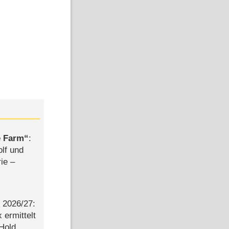
e Farm
:
olf und
rie –
2026/​27:
ermittelt
 Hold