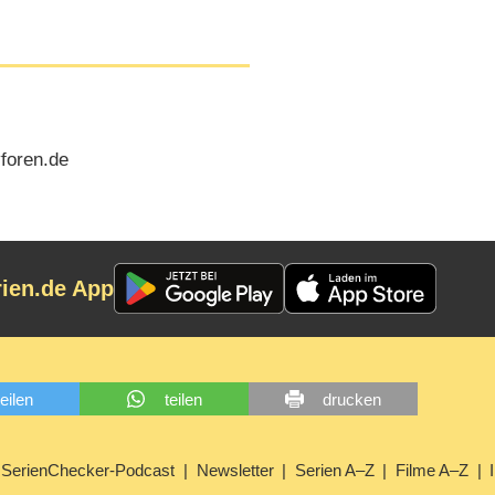
vforen.de
rien.de App
teilen
teilen
drucken
SerienChecker-Podcast
Newsletter
Serien A–Z
Filme A–Z