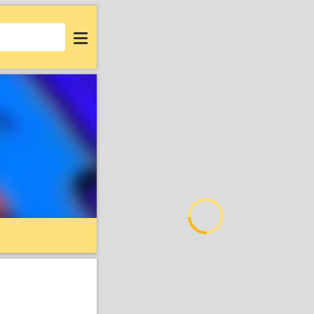
Login