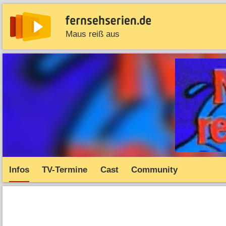
Maus reiß aus
News
Entdecken
Streaming
TV-Starts
Serie
Infos
TV-Termine
Cast
Community