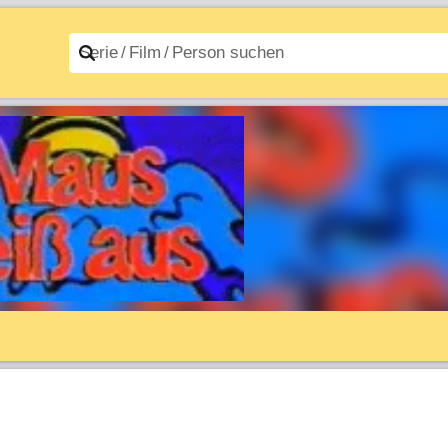
n A–Z
Filme A–Z