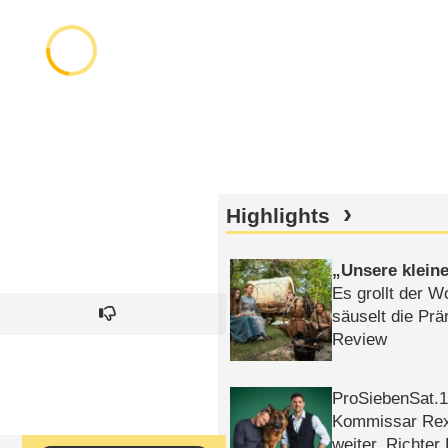
Highlights
Unsere klein
Es grollt der W
säuselt die Prä
Review
ProSiebenSat.1 
Kommissar Rex 
weiter, Richter