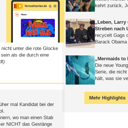
kehrt zurück, 
Klaas machen 
Leben, Larry
Streben nach 
recycelt Gags 
Barack Obama 
 nicht unter die rote Glocke
ein als die durch eine
Mermaids to 
dt)
Die neue Young
Serie, die nich
hält, was sie ve
Review
Mehr Highlights
üher mal Kandidat bei der
l.
nnern, wo man einen Stab
eser NICHT das Gestänge