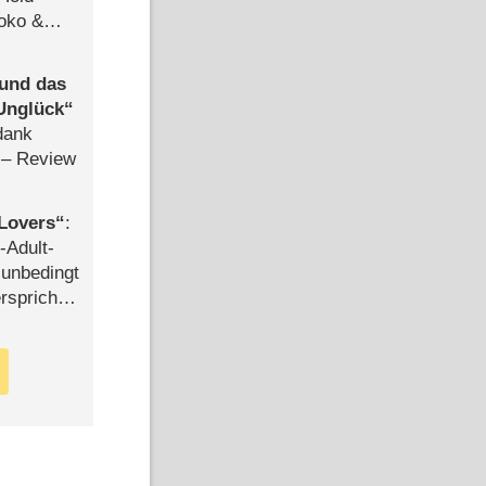
Joko &
Urlaub
 und das
Unglück
dank
– Review
Lovers
:
-Adult-
t unbedingt
rspricht –