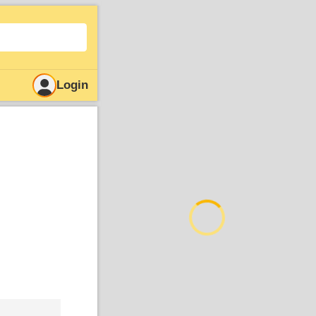
Login