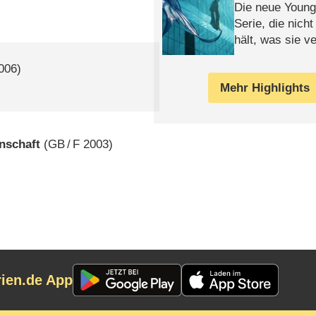
Die neue Young
Serie, die nich
hält, was sie ve
Review
006)
Mehr Highlights
nschaft
(
GB
/
F
2003)
rien.de App