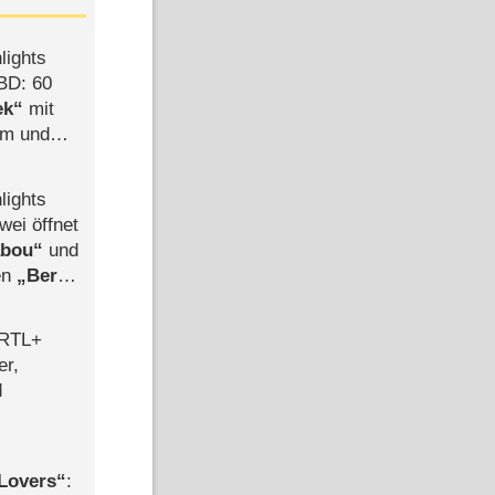
lights
BD: 60
ek
mit
mm und
der
lights
wei öffnet
abou
und
len
Berlin
-Ableger
 RTL+
er,
d
Lovers
: