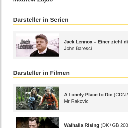
Darsteller in Serien
Jack Lennox – Einer zieht d
John Baresci
Darsteller in Filmen
A Lonely Place to Die
(
CDN
Mr Rakovic
Walhalla Rising
(
DK
/
GB
200