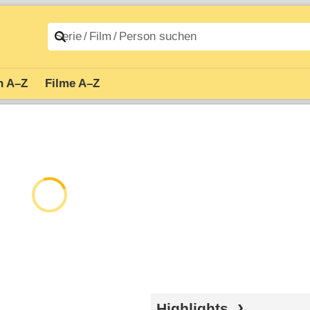
n A–Z
Filme A–Z
Highlights