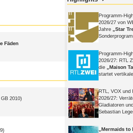
Programm-High
2026/​27 von W
Jahre
Star Tr
Sonderprogra
Die Helgolän
ie Fäden
Programm-High
2026/​27: RTL Z
die
Maison T
startet vertika
– Tag & Nacht
RTL, VOX und
2026/​27: Verrät
/
GB
2010)
Gladiatoren un
Sebastian Lege
Mermaids to 
9)