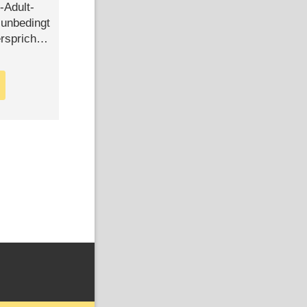
-Adult-
t unbedingt
rspricht –