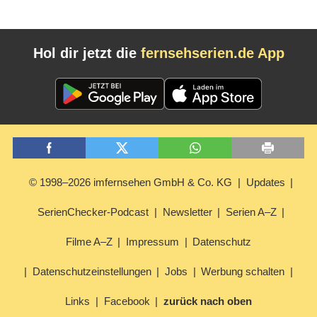
Hol dir jetzt die
fernsehserien.de App
© 1998–2026 imfernsehen GmbH & Co. KG
Updates
SerienChecker-Podcast
Newsletter
Serien A–Z
Filme A–Z
Impressum
Datenschutz
Datenschutzeinstellungen
Jobs
Werbung schalten
Links
Facebook
zurück nach oben