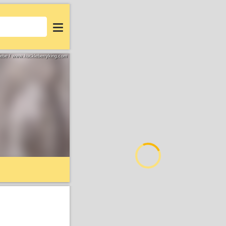
Login
iebe / www.huckleberryking.com