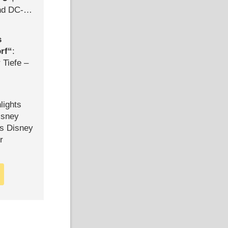
d DC-
ce
s
rf
:
 Tiefe –
lights
isney
ls Disney
r