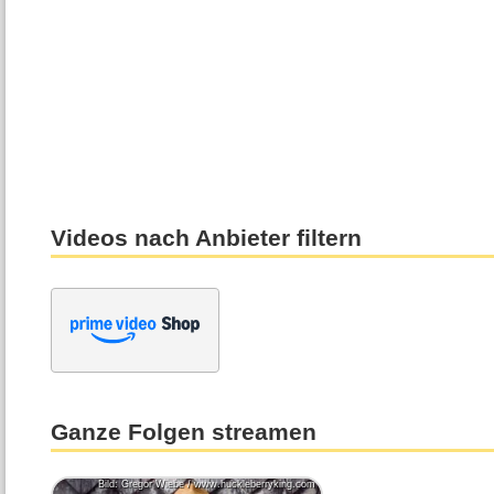
Videos nach Anbieter filtern
Ganze Folgen streamen
Bild: Gregor Wiebe / www.huckleberryking.com