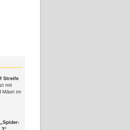
 Streife
zt mit
d Māori im
,
Spider-
 3
,