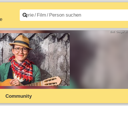
e
n A–Z
Filme A–Z
Bild: Gregor W
Community