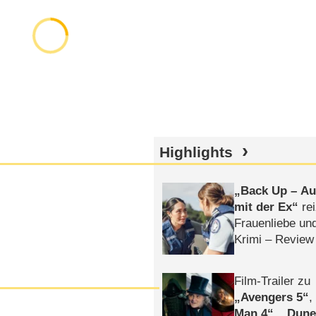
Highlights
Back Up – Auf
mit der Ex
rei
Frauenliebe un
Krimi – Review
Film-Trailer zu
Avengers 5
Man 4
,
Dune