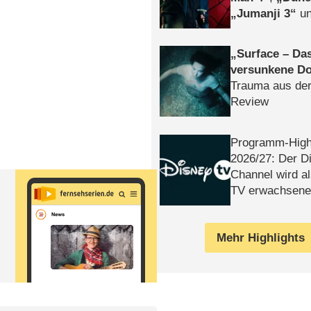
Jumanji 3
un
Horror
Clayfa
Surface – Da
versunkene Do
Trauma aus der
Review
Programm-High
2026/​27: Der D
Channel wird a
TV erwachsene
Mehr Highlights