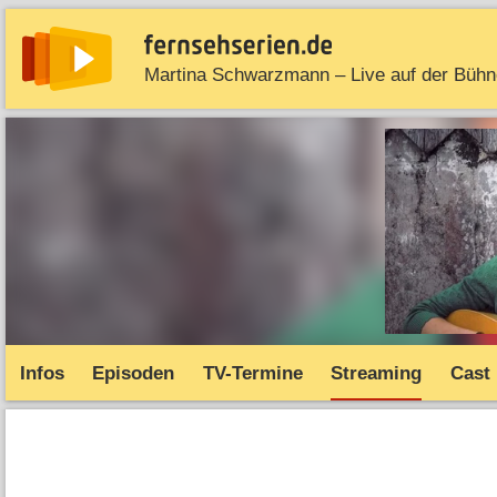
Martina Schwarzmann – Live auf der Bühn
News
Entdecken
Streaming
TV-Starts
Serie
Infos
Episoden
TV-Termine
Streaming
Cast