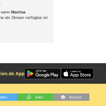
l
, wenn
Martina
ne als Stream verfügbar ist
rien.de App
teilen
teilen
drucken