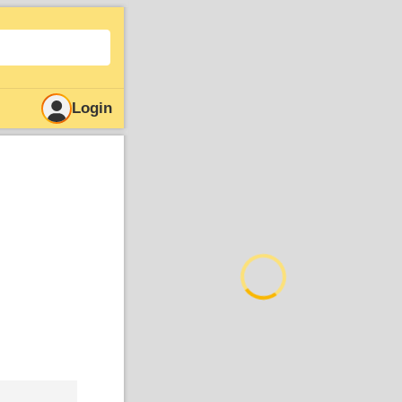
Login