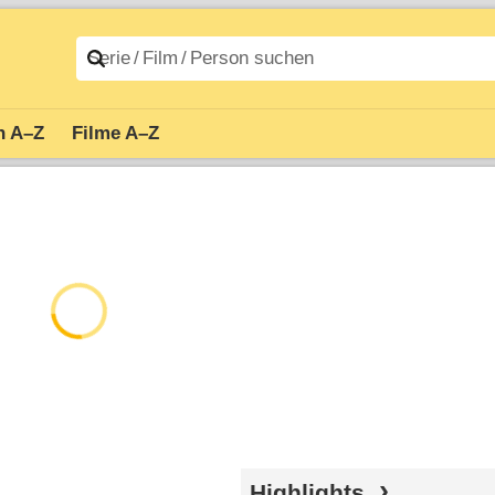
n A–Z
Filme A–Z
Highlights