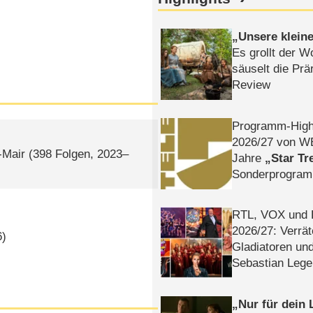
Unsere klein
Es grollt der W
säuselt die Prä
Review
Programm-High
2026/​27 von W
-Mair
(398 Folgen, 2023–
Jahre
Star Tr
Sonderprogra
Die Helgolän
RTL, VOX und
2026/​27: Verrät
6)
Gladiatoren un
Sebastian Lege
Nur für dein