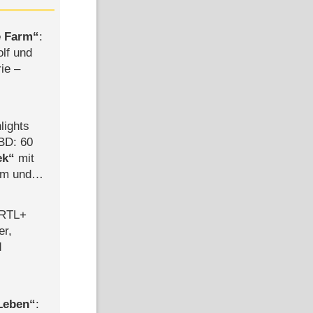
e Farm
:
olf und
rie –
lights
BD: 60
ek
mit
mm und
der
 RTL+
er,
d
 Leben
: