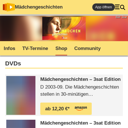
Mädchengeschichten
App öffnen
Bild: 3sat
Infos
TV-Termine
Shop
Community
DVDs
Mädchengeschichten – 3sat Edition
D 2003-09. Die Mädchengeschichten
stellen in 30-minütigen
Dokumentarfilmen junge Frauen aus
verschiedenen Kulturkreisen vor:
ab 12,20 €*
Adria aus Lettland, aus
Tschetschenien Fatima und aus der
Mädchengeschichten – 3sat Edition
Mongolei Delgermaa. Gezeigt werden