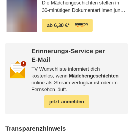
Die Mädchengeschichten stellen in
die Lebensentwürfe der jungen
30-minütigen Dokumentarfilmen junge
Frauen, aufgezeichnet von
Frauen aus verschiedenen
Filmemacherinnen, die …
Kulturkreisen vor: Adria aus Lettland,
ab 6,30 €*
aus Tschetschenien Fatima und aus
der Mongolei Delgermaa. Gezeigt
werden die Lebensentwürfe der
Erinnerungs-Service per
jungen Frauen, aufgezeichnet von
Filmemacherinnen, die aus den …
E-Mail
TV Wunschliste informiert dich
kostenlos, wenn
Mädchengeschichten
online als Stream verfügbar ist oder im
Fernsehen läuft.
jetzt anmelden
Transparenzhinweis