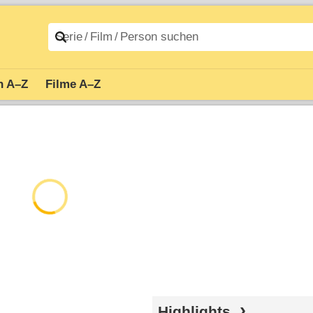
n A–Z
Filme A–Z
Highlights