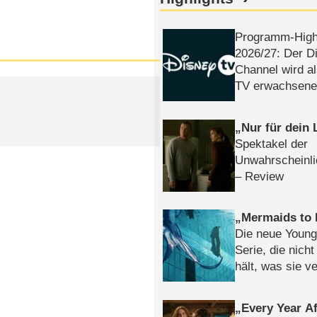
Programm-High
2026/​27: Der D
Channel wird a
TV erwachsene
Nur für dein
Spektakel der
Unwahrscheinli
– Review
Mermaids to 
Die neue Young
Serie, die nich
hält, was sie ve
Review
Every Year Af