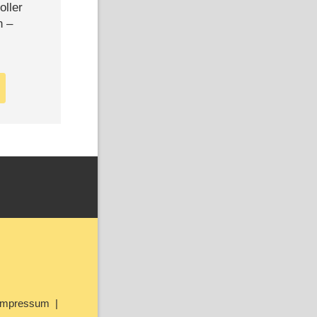
oller
n –
Impressum