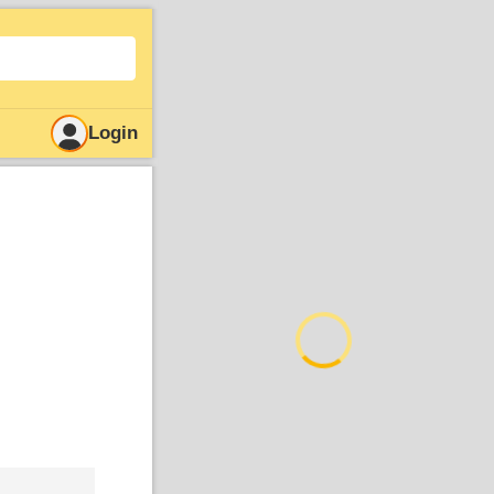
Login