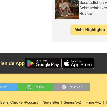
Seestädtchen v
Schmachthake
Review
Mehr Highlights
rien.de App
teilen
teilen
drucken
SerienChecker-Podcast
Newsletter
Serien A–Z
Filme A–Z