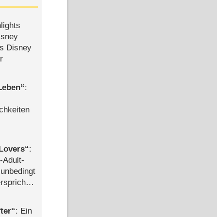
lights
isney
ls Disney
r
 Leben
:
chkeiten
Lovers
:
-Adult-
t unbedingt
rspricht –
ter
: Ein