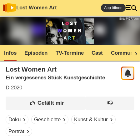
Lost Women Art
App öffnen
Bild: MDR/arte
Infos
Episoden
TV-Termine
Cast
Community
Lost Women Art
Ein vergessenes Stück Kunstgeschichte
D
2020
Doku
Geschichte
Kunst & Kultur
Porträt