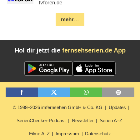
tvforen.de
mehr…
Hol dir jetzt die
fernsehserien.de App
© 1998–2026 imfernsehen GmbH & Co. KG
Updates
SerienChecker-Podcast
Newsletter
Serien A–Z
Filme A–Z
Impressum
Datenschutz