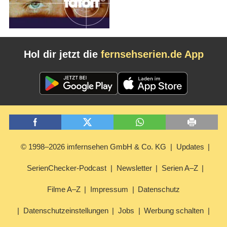
Hol dir jetzt die
fernsehserien.de App
© 1998–2026 imfernsehen GmbH & Co. KG
Updates
SerienChecker-Podcast
Newsletter
Serien A–Z
Filme A–Z
Impressum
Datenschutz
Datenschutzeinstellungen
Jobs
Werbung schalten