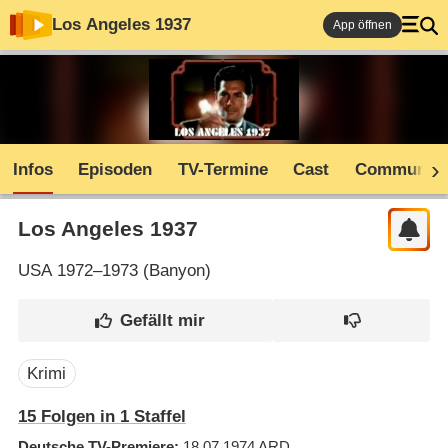
Los Angeles 1937
App öffnen
Infos
Episoden
TV-Termine
Cast
Community
Los Angeles 1937
USA
1972–1973 (
Banyon
)
Krimi
15
Folgen in
1
Staffel
Deutsche TV-Premiere
18.07.1974
ARD