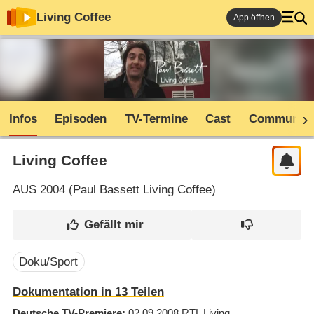
Living Coffee
App öffnen
Infos
Episoden
TV-Termine
Cast
Community
Living Coffee
AUS
2004 (
Paul Bassett Living Coffee
)
Doku/Sport
Dokumentation in 13 Teilen
Deutsche TV-Premiere
02.09.2008
RTL Living