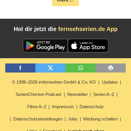
Hol dir jetzt die
fernsehserien.de App
© 1998–2026 imfernsehen GmbH & Co. KG
Updates
SerienChecker-Podcast
Newsletter
Serien A–Z
Filme A–Z
Impressum
Datenschutz
Datenschutzeinstellungen
Jobs
Werbung schalten