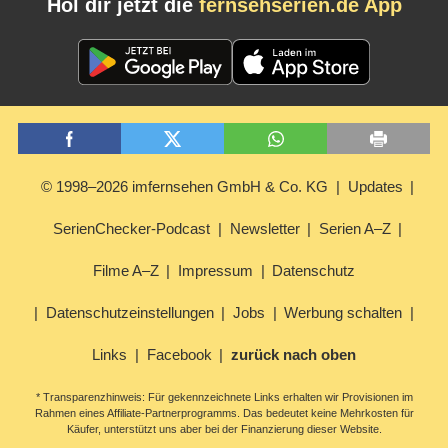
Hol dir jetzt die
fernsehserien.de App
© 1998–2026 imfernsehen GmbH & Co. KG
Updates
SerienChecker-Podcast
Newsletter
Serien A–Z
Filme A–Z
Impressum
Datenschutz
Datenschutzeinstellungen
Jobs
Werbung schalten
Links
Facebook
zurück nach oben
* Transparenzhinweis: Für gekennzeichnete Links erhalten wir Provisionen im
Rahmen eines Affiliate-Partnerprogramms. Das bedeutet keine Mehrkosten für
Käufer, unterstützt uns aber bei der Finanzierung dieser Website.