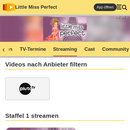
Little Miss Perfect
App öffnen
Bild: WE tv
soden
TV-Termine
Streaming
Cast
Community
Videos nach Anbieter filtern
Staffel 1 streamen
Bild: WE tv