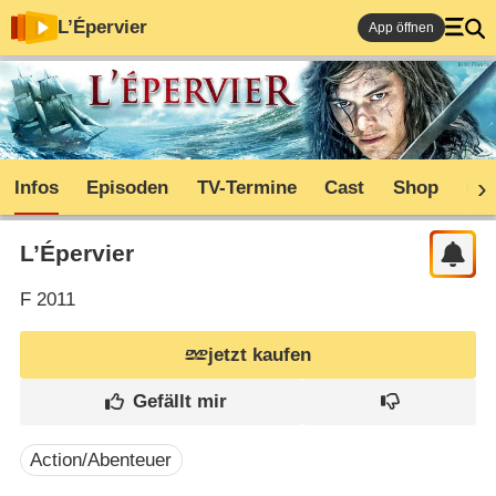
L’Épervier
App öffnen
Infos
Episoden
TV-Termine
Cast
Shop
Co
L’Épervier
F
2011
jetzt kaufen
Action/Abenteuer