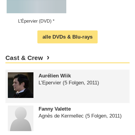
L’Épervier (DVD)
alle DVDs & Blu-rays
Cast & Crew
Aurélien Wiik
L’Epervier
(5 Folgen, 2011)
Fanny Valette
Agnès de Kermellec
(5 Folgen, 2011)