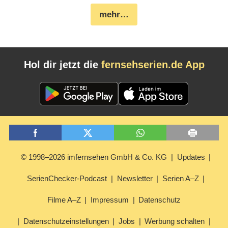
mehr…
Hol dir jetzt die
fernsehserien.de App
© 1998–2026 imfernsehen GmbH & Co. KG
Updates
SerienChecker-Podcast
Newsletter
Serien A–Z
Filme A–Z
Impressum
Datenschutz
Datenschutzeinstellungen
Jobs
Werbung schalten