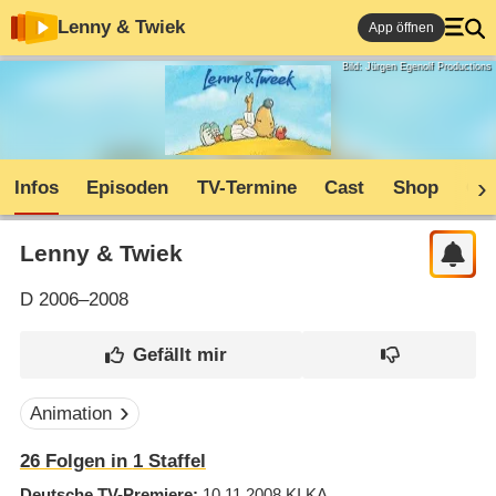
Lenny & Twiek
App öffnen
Bild: Jürgen Egenolf Productions
Infos
Episoden
TV-Termine
Cast
Shop
Co
Lenny & Twiek
D
2006–2008
Animation
26
Folgen in
1
Staffel
Deutsche TV-Premiere
10.11.2008
KI.KA