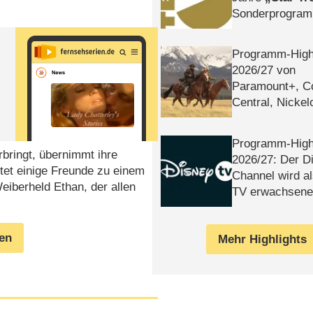
Sonderprogra
Die Helgolän
Programm-High
2026/​27 von
Paramount+, 
Central, Nicke
WELT
Programm-High
rbringt, übernimmt ihre
2026/​27: Der D
ttet einige Freunde zu einem
Channel wird a
Weiberheld Ethan, der allen
TV erwachsene
gen
Mehr Highlights