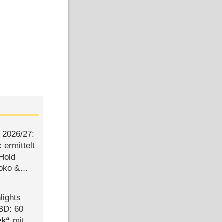
2026/​27:
ermittelt
 Hold
Joko &
Urlaub
lights
BD: 60
ek
mit