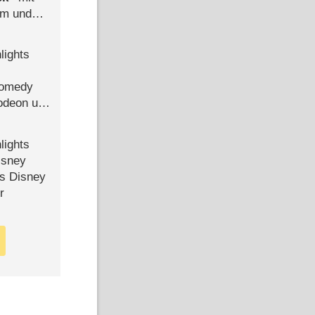
mm und
der
lights
Comedy
lodeon und
lights
isney
ls Disney
r