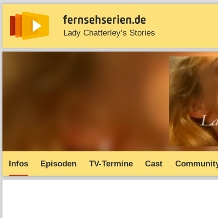
Lady Chatterley’s Stories
News
Entdecken
Streaming
TV-Starts
Serie
Infos
Episoden
TV-Termine
Cast
Communit