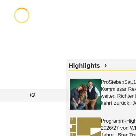
Highlights
ProSiebenSat.1 
Kommissar Rex 
weiter, Richter
kehrt zurück, 
Klaas machen 
Programm-High
2026/​27 von W
Jahre
Star Tr