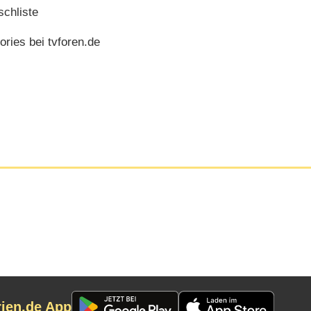
chliste
ories bei tvforen.de
rien.de App