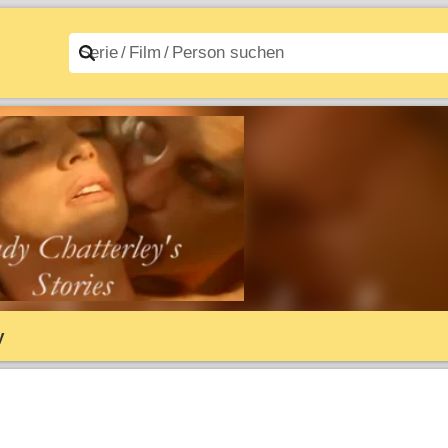
n A–Z
Filme A–Z
y