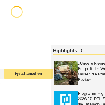
Highlights
Unsere klein
Es grollt der W
jetzt ansehen
säuselt die Prä
Review
Programm-High
2026/​27: RTL Z
die
Maison T