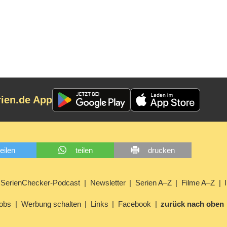
rien.de App
teilen
teilen
drucken
SerienChecker-Podcast
Newsletter
Serien A–Z
Filme A–Z
obs
Werbung schalten
Links
Facebook
zurück nach oben