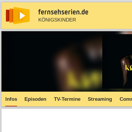
KÖNIGSKINDER
News
Entdecken
Streaming
TV-Starts
Serie
Infos
Episoden
TV-Termine
Streaming
Comm