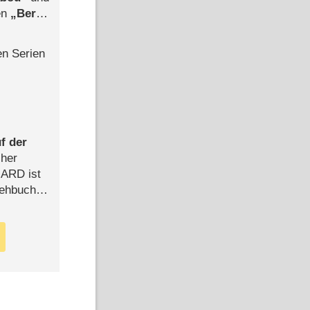
len
Berlin
-Ableger
en Serien
f der
cher
n ARD ist
rehbuch
iew