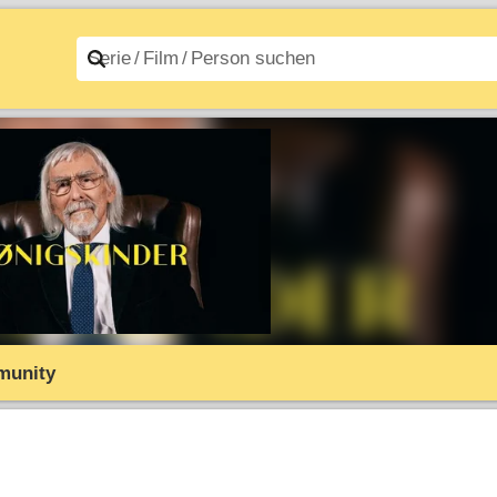
n A–Z
Filme A–Z
unity