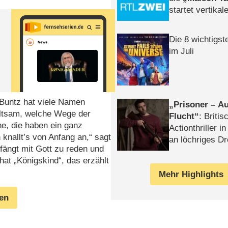
startet vertika
– Tag & Nacht
Die 8 wichtigst
im Juli
 Buntz hat viele Namen
Prisoner – Au
eltsam, welche Wege der
Flucht
: Britis
e, die haben ein ganz
Actionthriller i
nallt’s von Anfang an,“ sagt
an löchriges D
anfängt mit Gott zu reden und
gekettet – Rev
hat „Königskind“, das erzählt
Mehr Highlights
gen