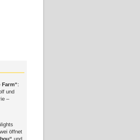
e Farm
:
olf und
rie –
lights
wei öffnet
abou
und