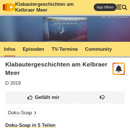
Klabautergeschichten am
App öffnen
Kelbraer Meer
Bild: MDR/Screenshot
Infos
Episoden
TV-Termine
Community
Klabautergeschichten am Kelbraer
Meer
D
2019
Doku-Soap
Doku-Soap in 5 Teilen