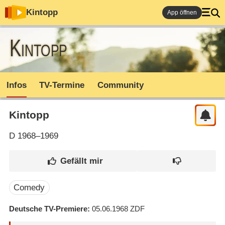
Kintopp
App öffnen
Kintopp
Infos
TV-Termine
Community
Kintopp
D
1968–1969
Comedy
Deutsche TV-Premiere
05.06.1968
ZDF