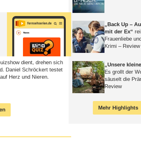
Back Up – Auf
mit der Ex
rei
Frauenliebe un
Krimi – Review
Quizshow dient, drehen sich
Unsere klein
. Daniel Schröckert testet
Es grollt der W
auf Herz und Nieren.
säuselt die Prä
Review
Mehr Highlights
gen