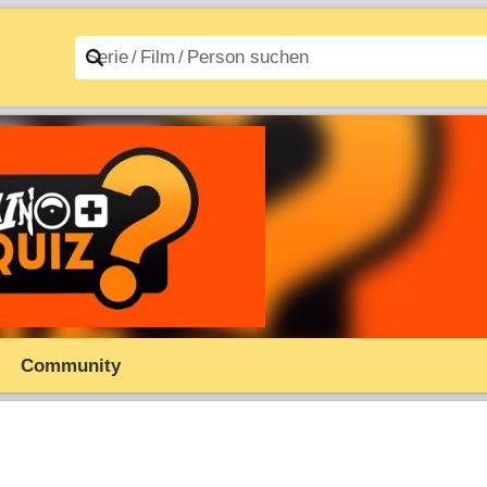
n A–Z
Filme A–Z
Community