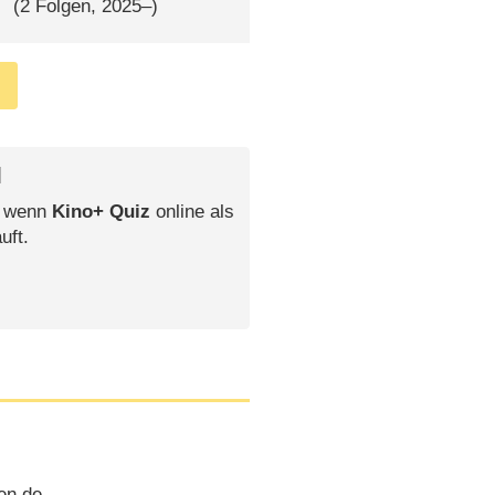
(2 Folgen, 2025⁠–⁠)
l
, wenn
Kino+ Quiz
online als
uft.
en.de