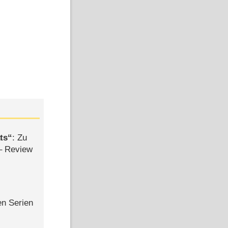
ts
: Zu
– Review
en Serien