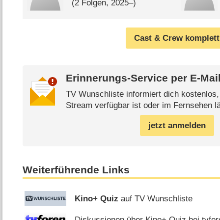
(2 Folgen, 2025⁠–⁠)
Cast & Crew komplett
Erinnerungs-Service per
E-Mai
TV Wunschliste informiert dich kostenlos
Stream verfügbar ist oder im Fernsehen lä
jetzt anmelden
Weiterführende Links
Kino+ Quiz
auf TV Wunschliste
Diskussionen über Kino+ Quiz bei tvfor