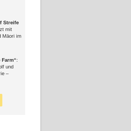
 Streife
zt mit
d Māori im
e Farm
:
olf und
rie –