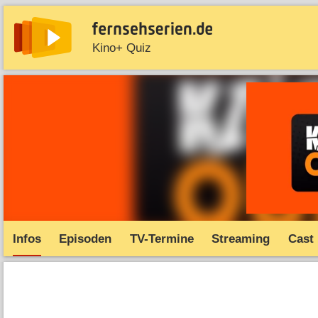
Kino+ Quiz
News
Entdecken
Streaming
TV-Starts
Serie
Infos
Episoden
TV-Termine
Streaming
Cast