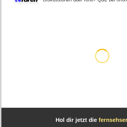
Hol dir jetzt die
fernsehse