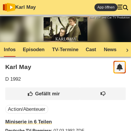
Karl May
App öffnen
Bild: ZDF und Cat TV Produktion
Infos
Episoden
TV-Termine
Cast
News
Co
Karl May
D
1992
Action/Abenteuer
Miniserie in 6 Teilen
Deutsche TV-Premiere
07.03.1992
ZDF