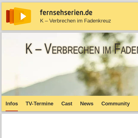
K – Verbrechen im Fadenkreuz
News
Entdecken
Streaming
TV-Starts
Serie
K – Verbrechen im Fade
Infos
TV-Termine
Cast
News
Community