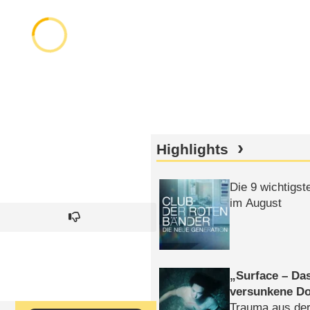
Highlights
Die 9 wichtigst
im August
Surface – Da
versunkene Do
Trauma aus der