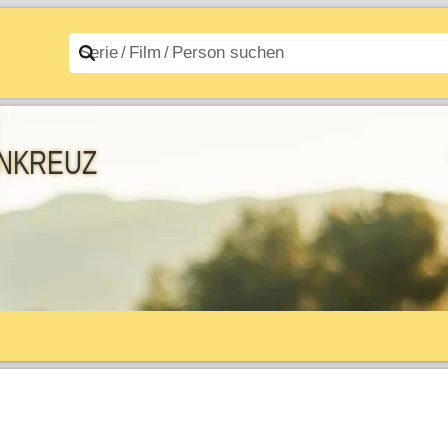
n A–Z
Filme A–Z
nkreuz