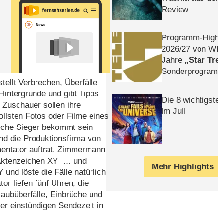
Review
Programm-High
2026/​27 von W
Jahre
Star Tr
Sonderprogra
tellt Verbrechen, Überfälle
Die Helgolän
 Hintergründe und gibt Tipps
Die 8 wichtigst
 Zuschauer sollen ihre
im Juli
ollsten Fotos oder Filme eines
liche Sieger bekommt sein
nd die Produktionsfirma von
entator auftrat. Zimmermann
 Aktenzeichen XY … und
Mehr Highlights
Y und löste die Fälle natürlich
r liefen fünf Uhren, die
aubüberfälle, Einbrüche und
der einstündigen Sendezeit in