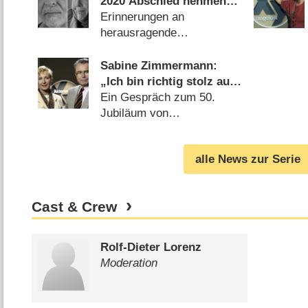
2020 Abschied nehmen
mussten
Erinnerungen an
herausragende
Fernsehschaffende
(
31.12.2020
)
Sabine Zimmermann:
„Ich bin richtig stolz auf
meinen Vater!“
Ein Gespräch zum 50.
Jubiläum von
„Aktenzeichen XY“
(
25.10.2017
)
alle News zur Serie
Cast & Crew
Rolf-Dieter Lorenz
Moderation