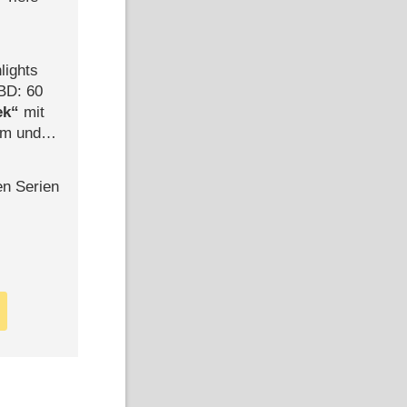
lights
BD: 60
ek
mit
mm und
der
en Serien