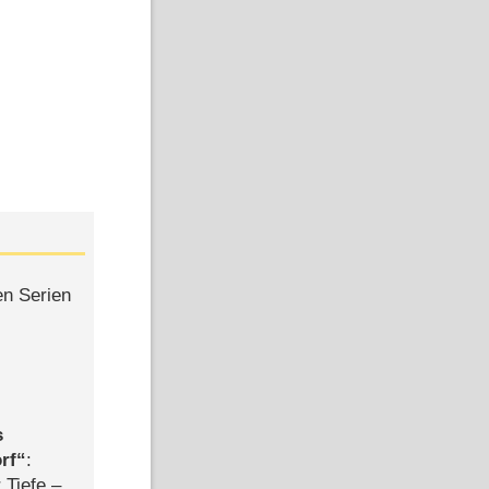
en Serien
s
rf
:
 Tiefe –