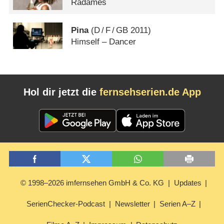
Radames
Pina
(
D
/
F
/
GB
2011)
Himself – Dancer
Hol dir jetzt die
fernsehserien.de App
© 1998–2026 imfernsehen GmbH & Co. KG
Updates
SerienChecker-Podcast
Newsletter
Serien A–Z