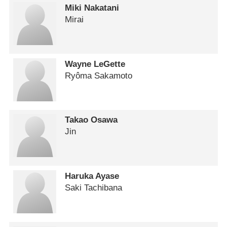
Miki Nakatani
Mirai
Wayne LeGette
Ryôma Sakamoto
Takao Osawa
Jin
Haruka Ayase
Saki Tachibana