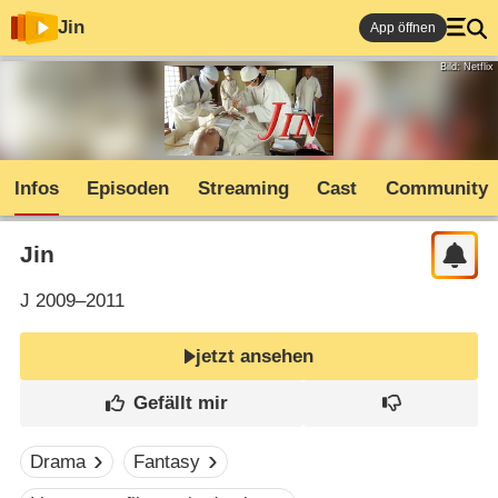
Jin
App öffnen
Bild: Netflix
Infos
Episoden
Streaming
Cast
Community
Jin
J
2009–2011
jetzt ansehen
Drama
Fantasy