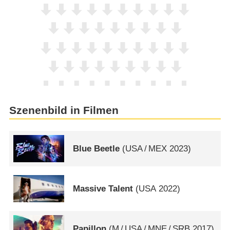
Szenenbild in Filmen
Blue Beetle
(
USA
/
MEX
2023)
Massive Talent
(
USA
2022)
Papillon
(
M
/
USA
/
MNE
/
SRB
2017)