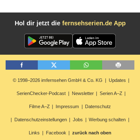
Hol dir jetzt die
fernsehserien.de App
© 1998–2026 imfernsehen GmbH & Co. KG
Updates
SerienChecker-Podcast
Newsletter
Serien A–Z
Filme A–Z
Impressum
Datenschutz
Datenschutzeinstellungen
Jobs
Werbung schalten
Links
Facebook
zurück nach oben