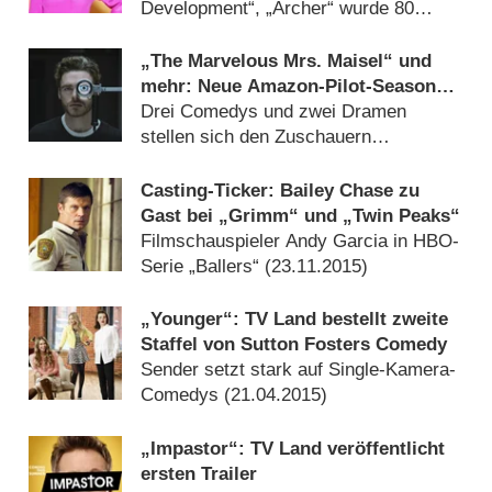
Development“, „Archer“ wurde 80
Jahre alt (
26.03.2021
)
„The Marvelous Mrs. Maisel“ und
mehr: Neue Amazon-Pilot-Season
im März
Drei Comedys und zwei Dramen
stellen sich den Zuschauern
(
02.03.2017
)
Casting-Ticker: Bailey Chase zu
Gast bei „Grimm“ und „Twin Peaks“
Filmschauspieler Andy Garcia in HBO-
Serie „Ballers“ (
23.11.2015
)
„Younger“: TV Land bestellt zweite
Staffel von Sutton Fosters Comedy
Sender setzt stark auf Single-Kamera-
Comedys (
21.04.2015
)
„Impastor“: TV Land veröffentlicht
ersten Trailer