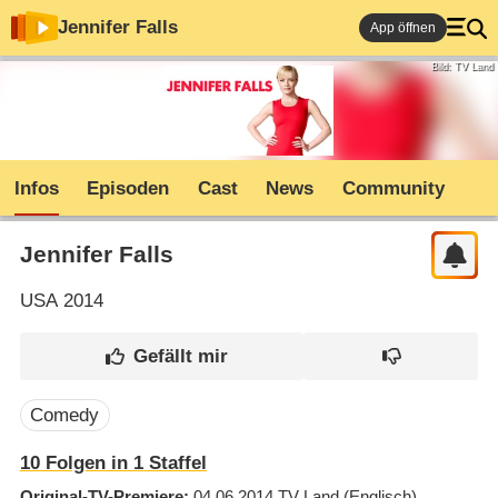
Jennifer Falls
App öffnen
Bild: TV Land
Infos
Episoden
Cast
News
Community
Jennifer Falls
USA
2014
Comedy
10
Folgen in
1
Staffel
Original-TV-Premiere
04.06.2014
TV Land
(Englisch)