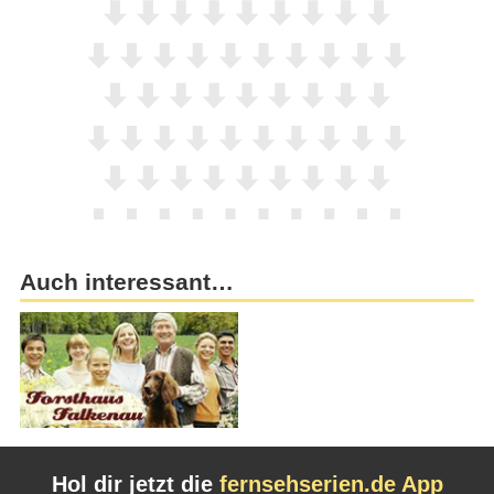
Auch interessant…
Hol dir jetzt die
fernsehserien.de App