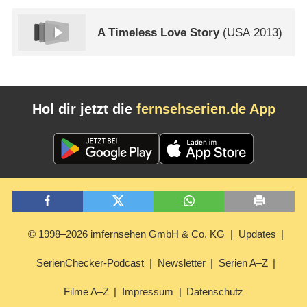
A Timeless Love Story
(
USA
2013)
Hol dir jetzt die
fernsehserien.de App
© 1998–2026 imfernsehen GmbH & Co. KG
Updates
SerienChecker-Podcast
Newsletter
Serien A–Z
Filme A–Z
Impressum
Datenschutz