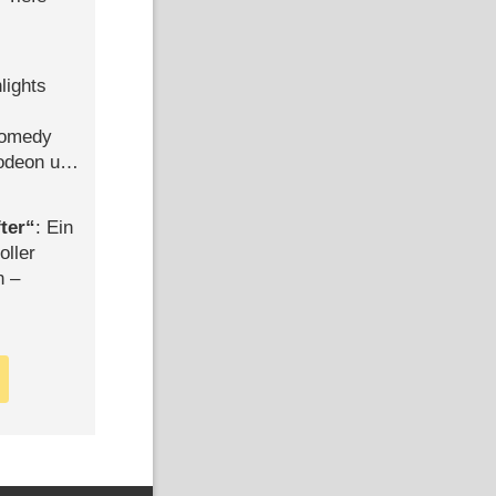
lights
Comedy
lodeon und
ter
: Ein
oller
n –