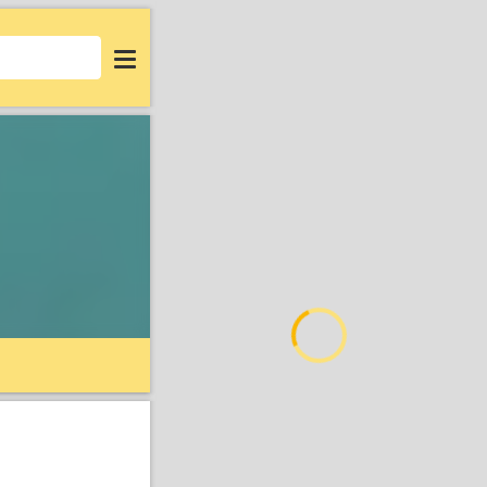
Login