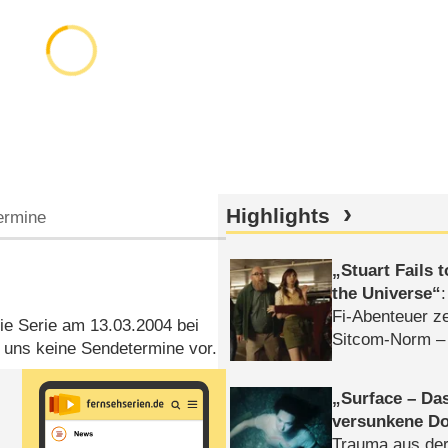
Highlights
ermine
Stuart Fails 
the Universe
Fi-Abenteuer ze
 die Serie am 13.03.2004 bei
Sitcom-Norm –
 uns keine Sendetermine vor.
Surface – Da
versunkene Do
Trauma aus der