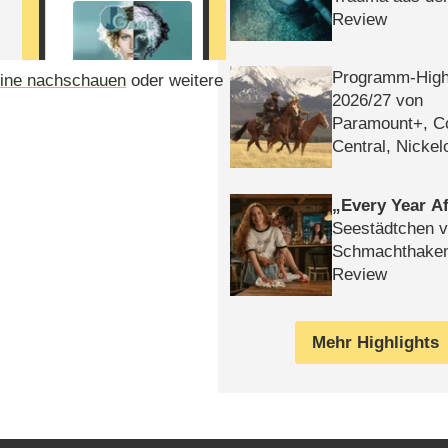
Review
Programm-High
ine nachschauen
oder weitere
2026/​27 von
Paramount+, 
Central, Nicke
WELT
Every Year Af
Seestädtchen v
Schmachthake
Review
Mehr Highlights