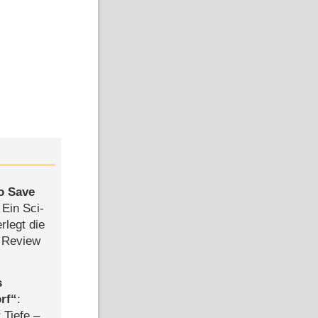
to Save
: Ein Sci-
rlegt die
 Review
s
rf
:
 Tiefe –