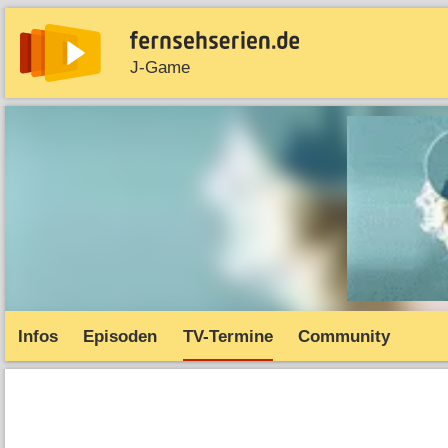
J-Game
News
Entdecken
Streaming
TV-Starts
Serie
Infos
Episoden
TV-Termine
Community