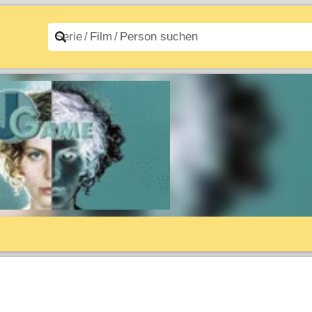
n A–Z
Filme A–Z