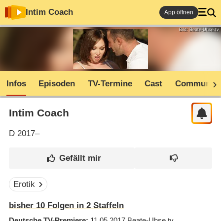
Intim Coach
App öffnen
Bild: Beate-Uhse.tv
Infos
Episoden
TV-Termine
Cast
Community
Intim Coach
D
2017–
Erotik
bisher
10
Folgen in
2
Staffeln
Deutsche TV-Premiere
11.05.2017
Beate-Uhse.tv