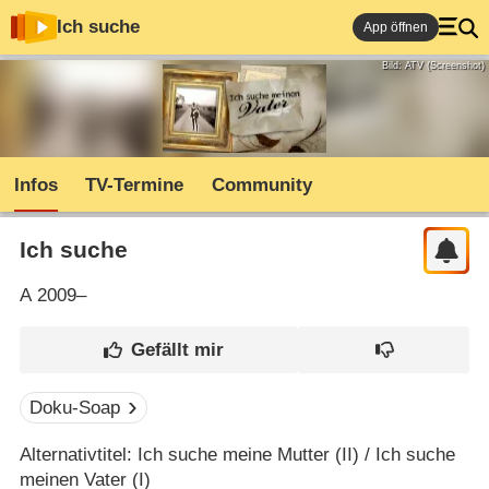
Ich suche
App öffnen
Bild: ATV (Screenshot)
Infos
TV-Termine
Community
Ich suche
A
2009–
Doku-Soap
Alternativtitel: Ich suche meine Mutter (II) / Ich suche
meinen Vater (I)