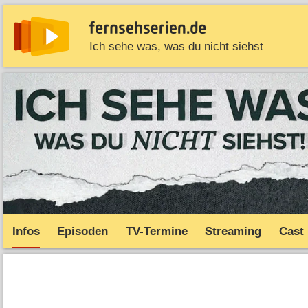
Ich sehe was, was du nicht siehst
News
Entdecken
Streaming
TV-Starts
Serie
Infos
Episoden
TV-Termine
Streaming
Cast