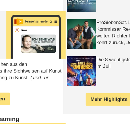
ProSiebenSat.1 
Kommissar Rex 
weiter, Richter
kehrt zurück, 
Klaas machen 
Die 8 wichtigst
chen aus den
im Juli
s ihre Sichtweisen auf Kunst
gang zu Kunst.
(Text: hr-
gen
Mehr Highlights
reaming