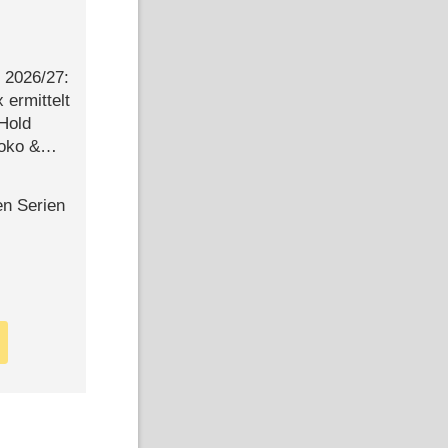
2026/​27:
ermittelt
 Hold
Joko &
Urlaub
en Serien