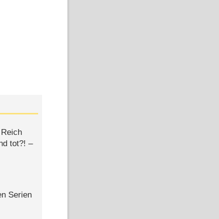
 Reich
d tot?! –
en Serien