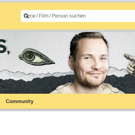
n A–Z
Filme A–Z
Community