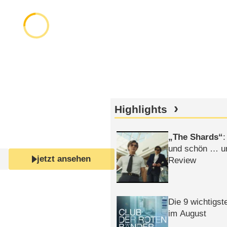
Highlights
The Shards
:
und schön … un
jetzt ansehen
Review
Die 9 wichtigst
im August