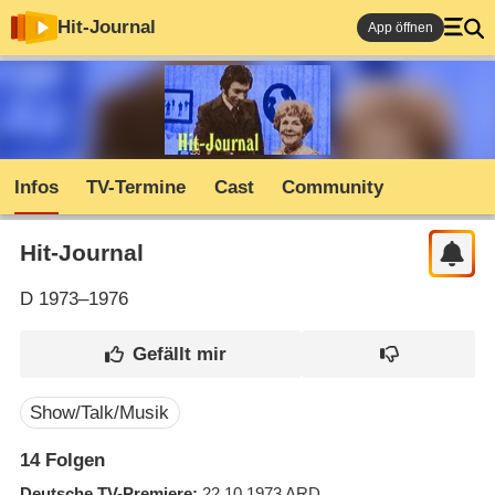
Hit-Journal
App öffnen
Infos
TV-Termine
Cast
Community
Hit-Journal
D
1973–1976
Show/Talk/Musik
14
Folgen
Deutsche TV-Premiere
22.10.1973
ARD