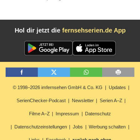
(
05.03.2016
)
Hol dir jetzt die
fernsehserien.de App
© 1998–2026 imfernsehen GmbH & Co. KG
Updates
SerienChecker-Podcast
Newsletter
Serien A–Z
Filme A–Z
Impressum
Datenschutz
Datenschutzeinstellungen
Jobs
Werbung schalten
Links
Facebook
zurück nach oben