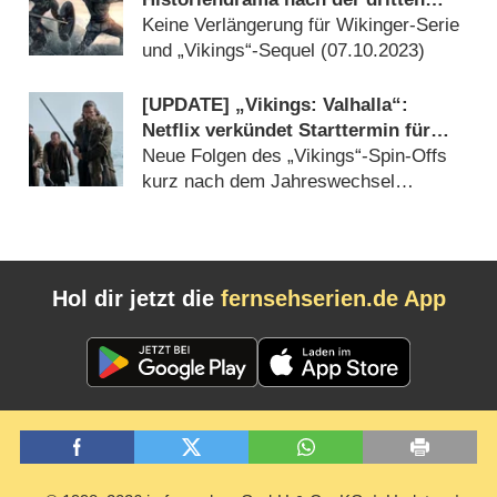
Staffel
Keine Verlängerung für Wikinger-Serie
und „Vikings“-Sequel (
07.10.2023
)
[UPDATE] „Vikings: Valhalla“:
Netflix verkündet Starttermin für
Staffel 2
Neue Folgen des „Vikings“-Spin-Offs
kurz nach dem Jahreswechsel
(
15.12.2022
)
Hol dir jetzt die
fernsehserien.de App