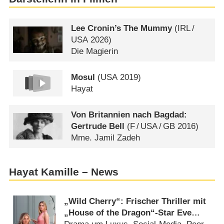
Lee Cronin’s The Mummy
(
IRL
/
USA
2026)
Die Magierin
Mosul
(
USA
2019)
Hayat
Von Britannien nach Bagdad:
Gertrude Bell
(
F
/
USA
/
GB
2016)
Mme. Jamil Zadeh
Hayat Kamille – News
„Wild Cherry“: Frischer Thriller mit
„House of the Dragon“-Star Eve