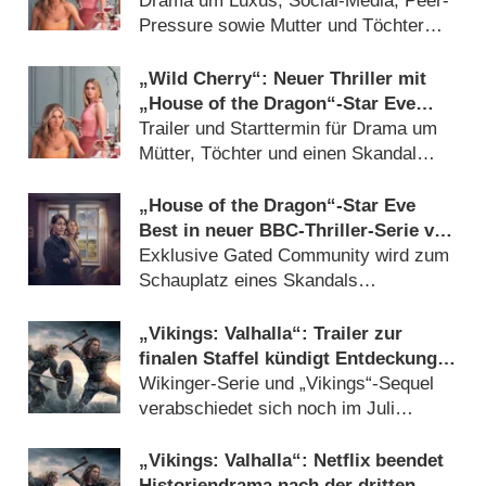
Best findet deutsche Heimat
Drama um Luxus, Social-Media, Peer-
Pressure sowie Mutter und Töchter
(
01.06.2026
)
„Wild Cherry“: Neuer Thriller mit
„House of the Dragon“-Star Eve
Best kommt zur BBC
Trailer und Starttermin für Drama um
Mütter, Töchter und einen Skandal
(
06.11.2025
)
„House of the Dragon“-Star Eve
Best in neuer BBC-Thriller-Serie von
Nicôle Lecky
Exklusive Gated Community wird zum
Schauplatz eines Skandals
(
31.10.2024
)
„Vikings: Valhalla“: Trailer zur
finalen Staffel kündigt Entdeckung
Amerikas an
Wikinger-Serie und „Vikings“-Sequel
verabschiedet sich noch im Juli
(
13.06.2024
)
„Vikings: Valhalla“: Netflix beendet
Historiendrama nach der dritten