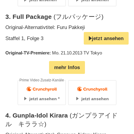
3
.
Full Package
(フルパッケージ)
Original-Alternativtitel: Furu Pakkeji
Staffel 1, Folge 3
jetzt ansehen
Original-TV-Premiere
Mo. 21.10.2013
TV Tokyo
mehr Infos
Prime Video Zusatz-Kanäle
jetzt ansehen
jetzt ansehen
4
.
Gunpla-Idol Kirara
(ガンプラアイド
ル キララ☆)