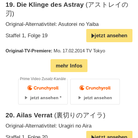
19
.
Die Klinge des Astray
(アストレイの
刃)
Original-Alternativtitel: Asutorei no Yaiba
Staffel 1, Folge 19
jetzt ansehen
Original-TV-Premiere
Mo. 17.02.2014
TV Tokyo
mehr Infos
Prime Video Zusatz-Kanäle
jetzt ansehen
jetzt ansehen
20
.
Ailas Verrat
(裏切りのアイラ)
Original-Alternativtitel: Uragiri no Aira
Staffel 1, Folge 20
jetzt ansehen