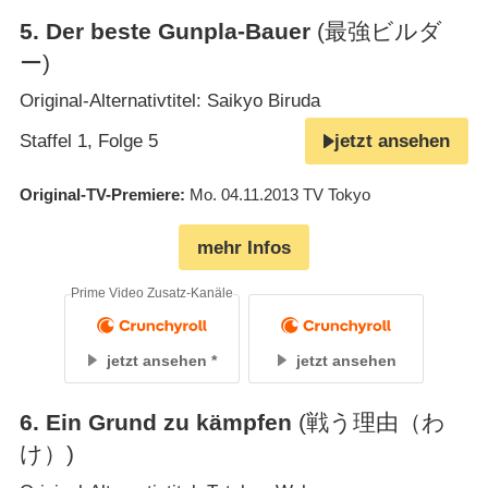
5
.
Der beste Gunpla-Bauer
(最強ビルダ
ー)
Original-Alternativtitel: Saikyo Biruda
Staffel 1, Folge 5
jetzt ansehen
Original-TV-Premiere
Mo. 04.11.2013
TV Tokyo
mehr Infos
Prime Video Zusatz-Kanäle
jetzt ansehen
jetzt ansehen
6
.
Ein Grund zu kämpfen
(戦う理由（わ
け）)