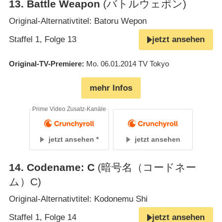
13
.
Battle Weapon
(バトルウェポン)
Original-Alternativtitel: Batoru Wepon
Staffel 1, Folge 13
jetzt ansehen
Original-TV-Premiere
Mo. 06.01.2014
TV Tokyo
mehr Infos
Prime Video Zusatz-Kanäle
jetzt ansehen
jetzt ansehen
14
.
Codename: C
(暗号名（コードネー
ム）C)
Original-Alternativtitel: Kodonemu Shi
Staffel 1, Folge 14
jetzt ansehen