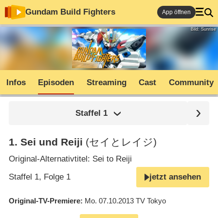
Gundam Build Fighters
App öffnen
Bild: Sunrise
Infos
Episoden
Streaming
Cast
Community
Staffel
1
1
.
Sei und Reiji
(セイとレイジ)
Original-Alternativtitel: Sei to Reiji
Staffel 1, Folge 1
jetzt ansehen
Original-TV-Premiere
Mo. 07.10.2013
TV Tokyo