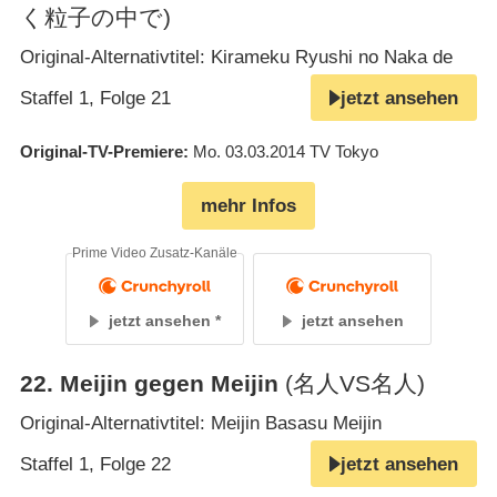
く粒子の中で)
Original-Alternativtitel: Kirameku Ryushi no Naka de
Staffel 1, Folge 21
jetzt ansehen
Original-TV-Premiere
Mo. 03.03.2014
TV Tokyo
mehr Infos
Prime Video Zusatz-Kanäle
jetzt ansehen
jetzt ansehen
22
.
Meijin gegen Meijin
(名人VS名人)
Original-Alternativtitel: Meijin Basasu Meijin
Staffel 1, Folge 22
jetzt ansehen