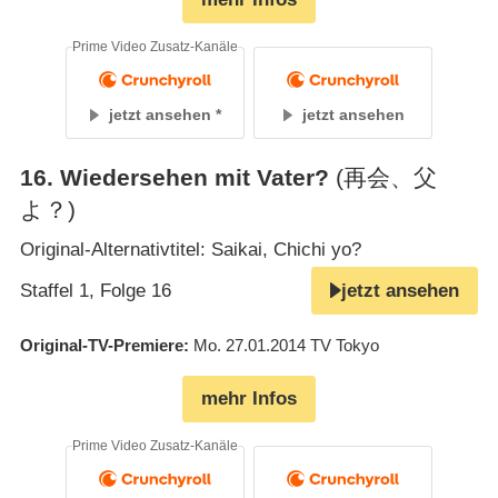
Prime Video Zusatz-Kanäle
jetzt ansehen
jetzt ansehen
16
.
Wiedersehen mit Vater?
(再会、父
よ？)
Original-Alternativtitel: Saikai, Chichi yo?
Staffel 1, Folge 16
jetzt ansehen
Original-TV-Premiere
Mo. 27.01.2014
TV Tokyo
mehr Infos
Prime Video Zusatz-Kanäle