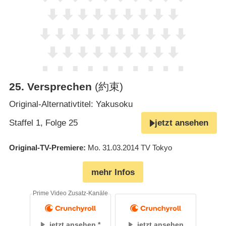
25
.
Versprechen
(約束)
Original-Alternativtitel: Yakusoku
Staffel 1, Folge 25
jetzt ansehen
Original-TV-Premiere
Mo. 31.03.2014
TV Tokyo
mehr Infos
Prime Video Zusatz-Kanäle
jetzt ansehen
jetzt ansehen