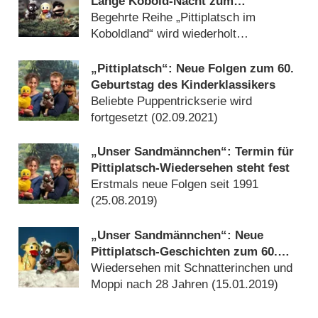
Lange Kobold-Nacht zum
Geburtstag
Begehrte Reihe „Pittiplatsch im
Koboldland“ wird wiederholt
(
23.05.2022
)
„Pittiplatsch“: Neue Folgen zum 60.
Geburtstag des Kinderklassikers
Beliebte Puppentrickserie wird
fortgesetzt (
02.09.2021
)
„Unser Sandmännchen“: Termin für
Pittiplatsch-Wiedersehen steht fest
Erstmals neue Folgen seit 1991
(
25.08.2019
)
„Unser Sandmännchen“: Neue
Pittiplatsch-Geschichten zum 60.
Geburtstag
Wiedersehen mit Schnatterinchen und
Moppi nach 28 Jahren (
15.01.2019
)