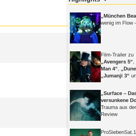
München Bea
wenig im Flow 
Film-Trailer zu
Avengers 5
Man 4
,
Dune
Jumanji 3
un
Horror
Clayfa
Surface – Da
versunkene Do
Trauma aus der
Review
ProSiebenSat.1 