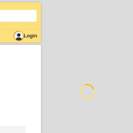
Login