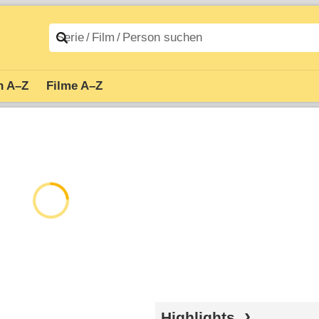
n A–Z
Filme A–Z
Highlights