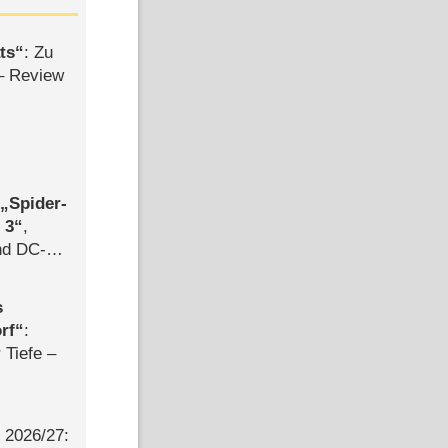
ts
: Zu
– Review
,
Spider-
 3
,
d DC-
ce
s
rf
:
 Tiefe –
2026/​27: