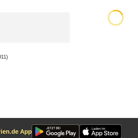
11)
rien.de App