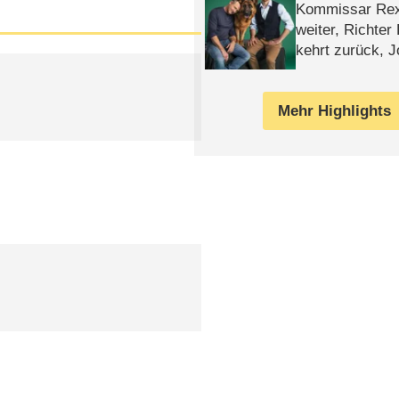
Kommissar Rex 
weiter, Richter
kehrt zurück, 
Klaas machen 
Mehr Highlights