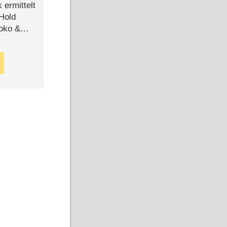
ermittelt
 Hold
Joko &
Urlaub