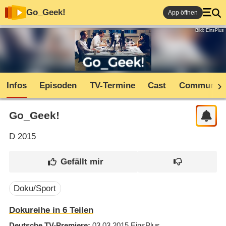
Go_Geek!
App öffnen
Bild: EinsPlus
Infos
Episoden
TV-Termine
Cast
Community
Go_Geek!
D
2015
Doku/Sport
Dokureihe in 6 Teilen
Deutsche TV-Premiere
03.03.2015
EinsPlus