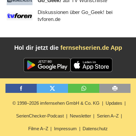
Go_Geek!
auf TV Wunschliste
Diskussionen über Go_Geek! bei
tvforen.de
Hol dir jetzt die
fernsehserien.de App
© 1998–2026 imfernsehen GmbH & Co. KG
Updates
SerienChecker-Podcast
Newsletter
Serien A–Z
Filme A–Z
Impressum
Datenschutz