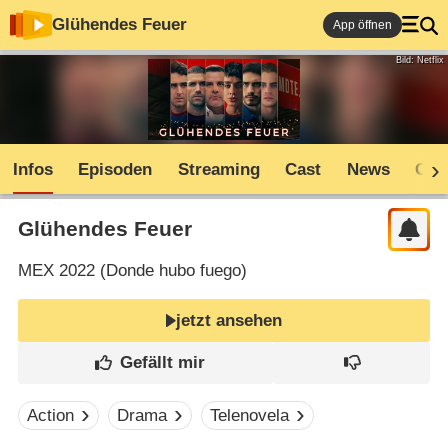
Glühendes Feuer
App öffnen
Bild: Netflix
Infos
Episoden
Streaming
Cast
News
Com
Glühendes Feuer
MEX
2022 (
Donde hubo fuego
)
jetzt ansehen
Action
Drama
Telenovela