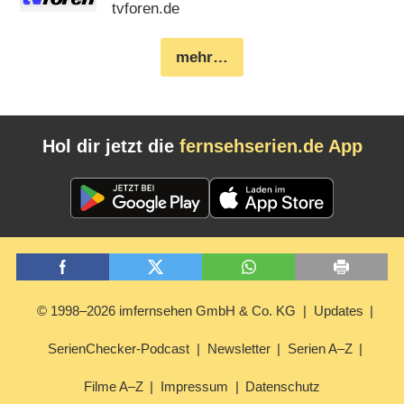
tvforen.de
mehr…
Hol dir jetzt die
fernsehserien.de App
© 1998–2026 imfernsehen GmbH & Co. KG
Updates
SerienChecker-Podcast
Newsletter
Serien A–Z
Filme A–Z
Impressum
Datenschutz