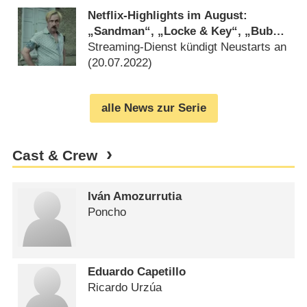
Netflix-Highlights im August:
„Sandman“, „Locke & Key“, „Buba“
und „Kleo“
Streaming-Dienst kündigt Neustarts an
(
20.07.2022
)
alle News zur Serie
Cast & Crew
Iván Amozurrutia
Poncho
Eduardo Capetillo
Ricardo Urzúa