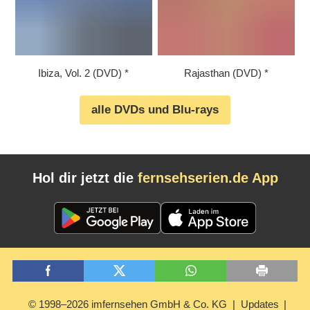
Ibiza, Vol. 2 (DVD)
Rajasthan (DVD)
alle DVDs und Blu-rays
Hol dir jetzt die
fernsehserien.de App
© 1998–2026 imfernsehen GmbH & Co. KG
Updates