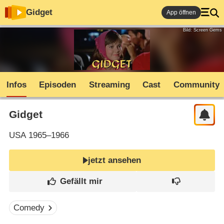
Gidget
App öffnen
Bild: Screen Gems
Infos
Episoden
Streaming
Cast
Community
Gidget
USA
1965–1966
jetzt ansehen
Comedy