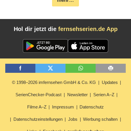
mehr…
Hol dir jetzt die
fernsehserien.de App
© 1998–2026 imfernsehen GmbH & Co. KG
Updates
SerienChecker-Podcast
Newsletter
Serien A–Z
Filme A–Z
Impressum
Datenschutz
Datenschutzeinstellungen
Jobs
Werbung schalten