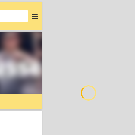
Login