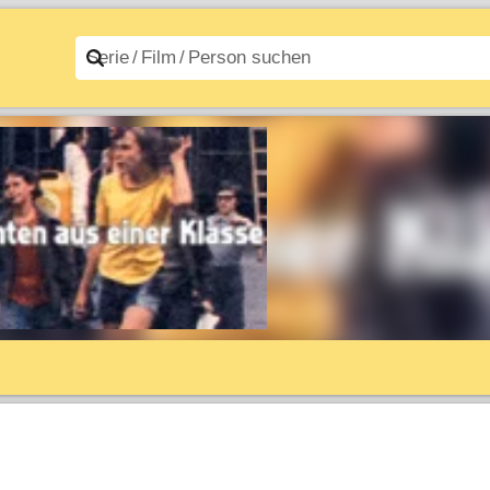
n A–Z
Filme A–Z