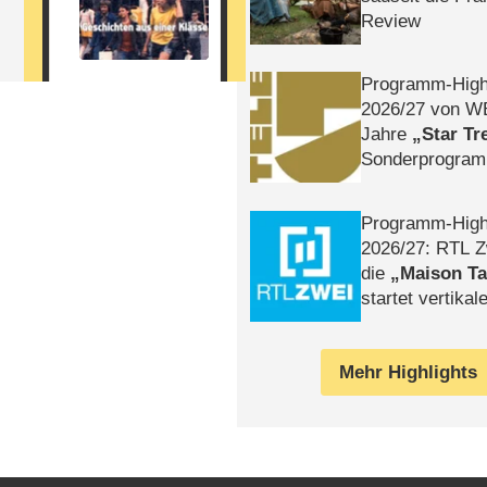
Review
Programm-High
2026/​27 von W
Jahre
Star Tr
Sonderprogra
Die Helgolän
Programm-High
2026/​27: RTL Z
die
Maison T
startet vertika
– Tag & Nacht
Mehr Highlights