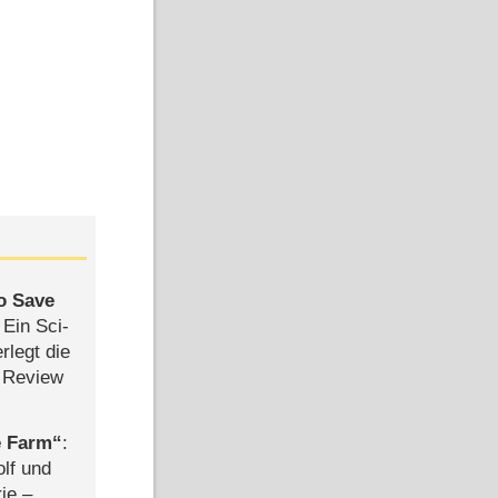
to Save
: Ein Sci-
rlegt die
 Review
e Farm
:
olf und
rie –