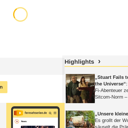
Highlights
Stuart Fails 
the Universe
en
Fi-Abenteuer ze
Sitcom-Norm –
Unsere klein
Es grollt der W
säuselt die Prä