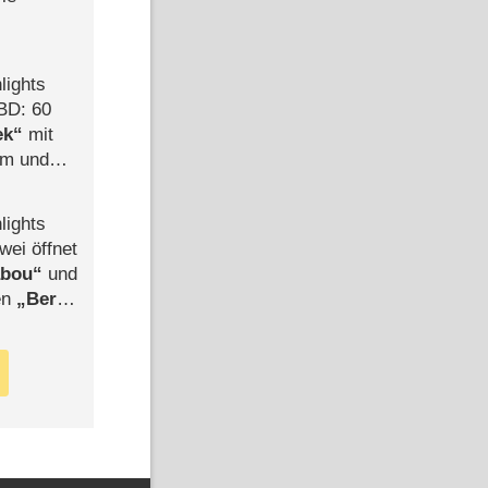
lights
BD: 60
ek
mit
mm und
der
lights
wei öffnet
abou
und
len
Berlin
-Ableger